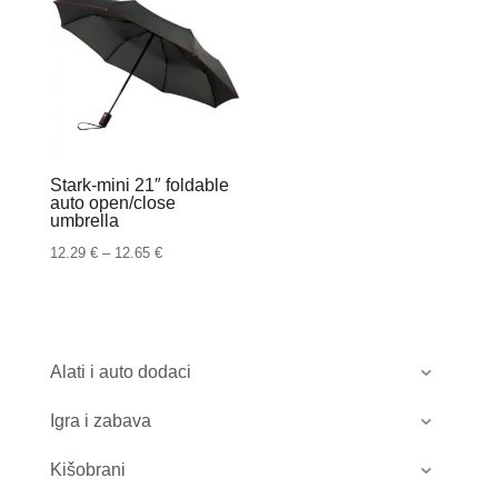
Stark-mini 21″ foldable
auto open/close
umbrella
Raspon
12.29
€
–
12.65
€
cijena:
od
12.29 €
do
Alati i auto dodaci
12.65 €
Igra i zabava
Kišobrani