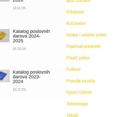
2026
Igra i zabava
10.11.'25.
Kišobrani
Kućanstvo
Katalog poslovnih
Notesi i uredski pribor
darova 2024-
2025
Papirnati predmeti
25.10.'24.
Pisaći pribor
Pokloni
Katalog poslovnih
darova 2023-
Posuđe za piće
2024
10.11.'23.
Sport i Odmor
Tehnologija
Tekstil