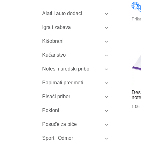
Alati i auto dodaci
Prik
Igra i zabava
Kišobrani
Kućanstvo
Notesi i uredski pribor
Papirnati predmeti
Des
Pisaći pribor
not
1.06
Pokloni
Posuđe za piće
Sport i Odmor