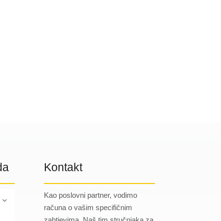
da
Kontakt
Kao poslovni partner, vodimo
računa o vašim specifičnim
zahtjevima. Naš tim stručnjaka za