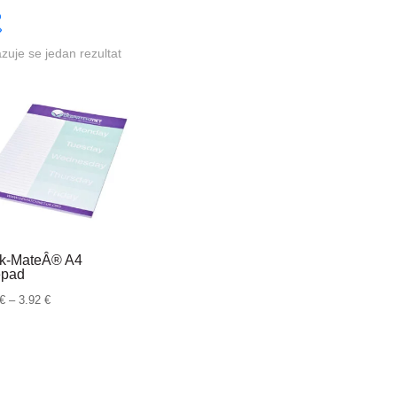
azuje se jedan rezultat
k-MateÂ® A4
epad
Raspon
€
–
3.92
€
cijena:
od
1.06 €
do