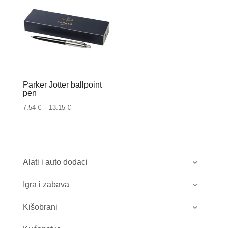
Parker Jotter ballpoint
pen
Raspon
7.54
€
–
13.15
€
cijena:
od
7.54 €
do
Alati i auto dodaci
13.15 €
Igra i zabava
Kišobrani