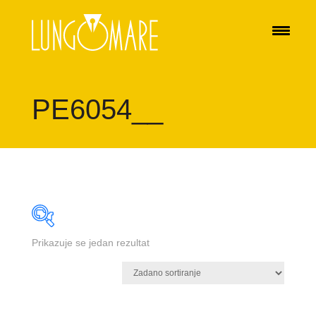
PE6054__
Prikazuje se jedan rezultat