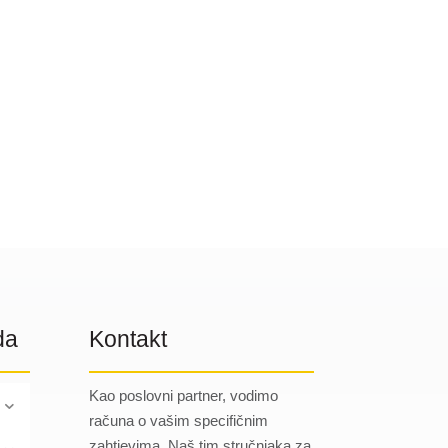
da
Kontakt
Kao poslovni partner, vodimo
računa o vašim specifičnim
zahtjevima. Naš tim stručnjaka za