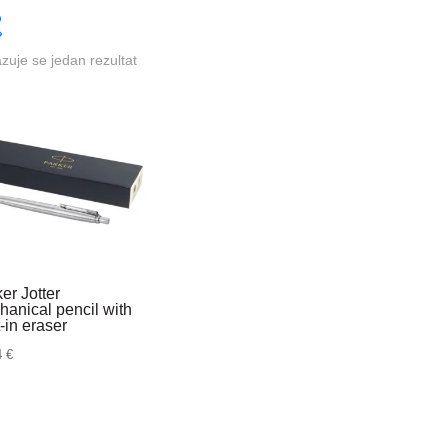
azuje se jedan rezultat
er Jotter
anical pencil with
t-in eraser
4
€