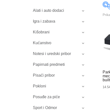
Alati i auto dodaci
Prik
Igra i zabava
Kišobrani
Kućanstvo
Notesi i uredski pribor
Papirnati predmeti
Park
Pisaći pribor
mech
buil
Pokloni
14.5
Posuđe za piće
Sport i Odmor