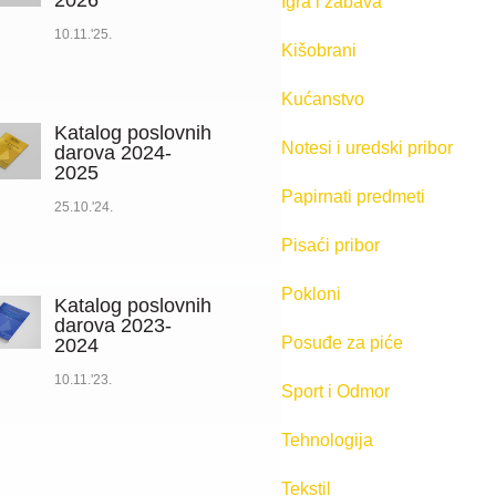
2026
Igra i zabava
10.11.'25.
Kišobrani
Kućanstvo
Katalog poslovnih
Notesi i uredski pribor
darova 2024-
2025
Papirnati predmeti
25.10.'24.
Pisaći pribor
Pokloni
Katalog poslovnih
darova 2023-
Posuđe za piće
2024
10.11.'23.
Sport i Odmor
Tehnologija
Tekstil