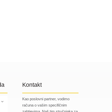
da
Kontakt
Kao poslovni partner, vodimo
računa o vašim specifičnim
zahtjevima. Naš tim stručnjaka za