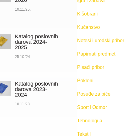
2026
Igra i zabava
10.11.'25.
Kišobrani
Kućanstvo
Katalog poslovnih
Notesi i uredski pribor
darova 2024-
2025
Papirnati predmeti
25.10.'24.
Pisaći pribor
Pokloni
Katalog poslovnih
darova 2023-
Posuđe za piće
2024
10.11.'23.
Sport i Odmor
Tehnologija
Tekstil