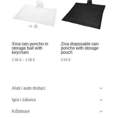
Xina rain poncho in
Ziva disposable rain
storage ball with
poncho with storage
keychain
pouch
Raspon
1.06
€
–
1.09
€
0.63
€
cijena:
od
1.06 €
do
Alati i auto dodaci
1.09 €
Igra i zabava
Kišobrani