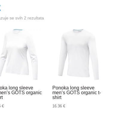
azuje se svih 2 rezultata
oka long sleeve
Ponoka long sleeve
en’s GOTS organic
men’s GOTS organic t-
rt
shirt
6
€
16.36
€