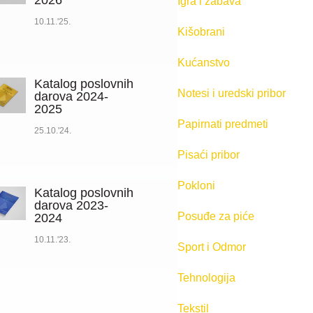
2026
Igra i zabava
10.11.'25.
Kišobrani
Kućanstvo
Katalog poslovnih
Notesi i uredski pribor
darova 2024-
2025
Papirnati predmeti
25.10.'24.
Pisaći pribor
Pokloni
Katalog poslovnih
darova 2023-
Posuđe za piće
2024
10.11.'23.
Sport i Odmor
Tehnologija
Tekstil