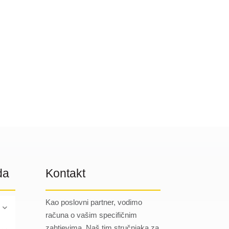
da
Kontakt
Kao poslovni partner, vodimo
računa o vašim specifičnim
zahtjevima. Naš tim stručnjaka za