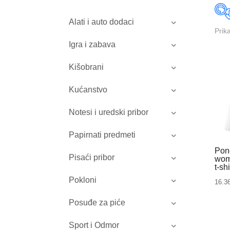
Alati i auto dodaci
Prik
Igra i zabava
Kišobrani
Kućanstvo
Notesi i uredski pribor
Papirnati predmeti
Pon
Pisaći pribor
wom
t-shi
Pokloni
16.3
Posuđe za piće
Sport i Odmor