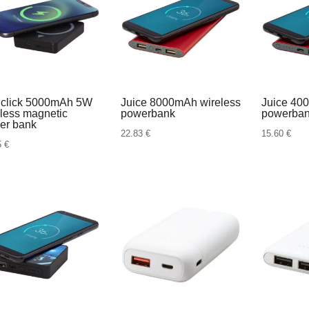
click 5000mAh 5W
Juice 8000mAh wireless
Juice 40
eless magnetic
powerbank
powerba
er bank
22.83
€
15.60
€
5
€