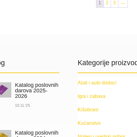
1
2
3
→
og
Kategorije proizvo
Alati i auto dodaci
Katalog poslovnih
darova 2025-
2026
Igra i zabava
10.11.'25.
Kišobrani
Kućanstvo
Katalog poslovnih
Notesi i uredski pribor