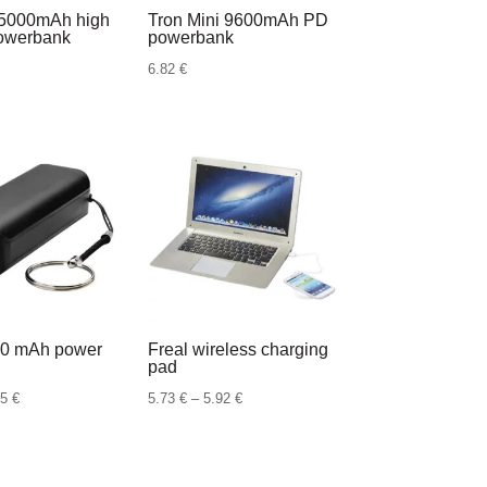
5000mAh high
Tron Mini 9600mAh PD
powerbank
powerbank
6.82
€
0 mAh power
Freal wireless charging
pad
Raspon
Raspon
95
€
5.73
€
–
5.92
€
cijena:
cijena:
od
od
1.69 €
5.73 €