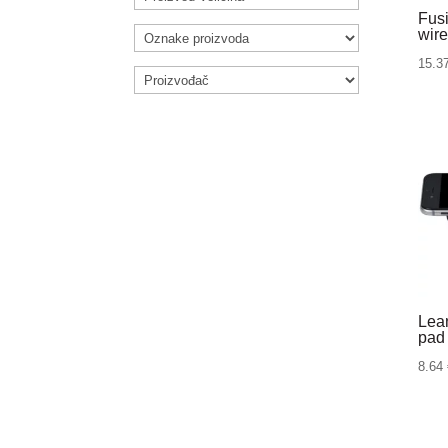
Fus
wir
15.3
Lean
pad
8.64