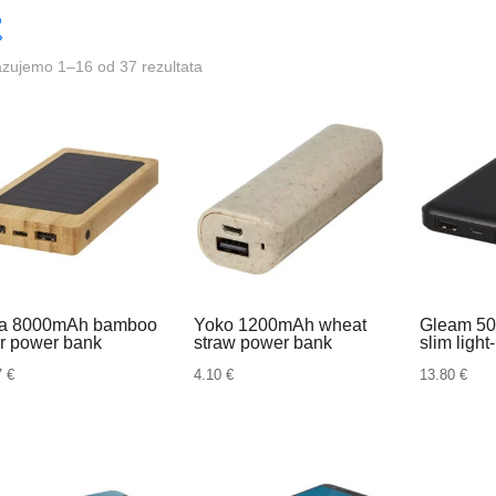
azujemo 1–16 od 37 rezultata
ta 8000mAh bamboo
Yoko 1200mAh wheat
Gleam 50
ar power bank
straw power bank
slim ligh
7
€
4.10
€
13.80
€