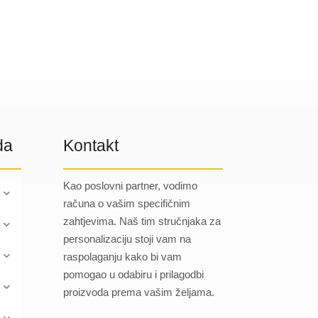
do
do
3.95 €
5.92 €
da
Kontakt
Kao poslovni partner, vodimo
računa o vašim specifičnim
zahtjevima. Naš tim stručnjaka za
personalizaciju stoji vam na
raspolaganju kako bi vam
pomogao u odabiru i prilagodbi
proizvoda prema vašim željama.