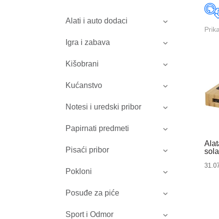
Alati i auto dodaci
Prik
Igra i zabava
Kišobrani
Kućanstvo
Notesi i uredski pribor
Papirnati predmeti
Ala
Pisaći pribor
sol
31.0
Pokloni
Posuđe za piće
Sport i Odmor