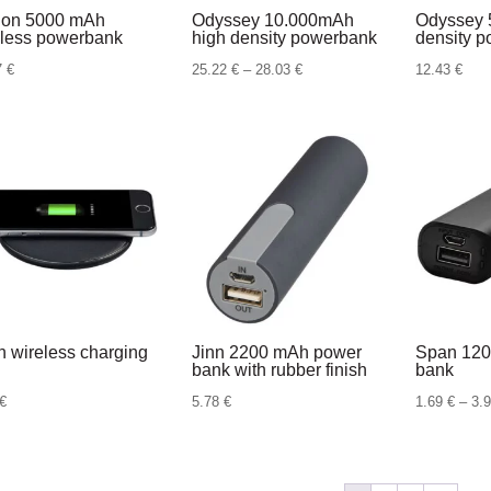
ion 5000 mAh
Odyssey 10.000mAh
Odyssey 
eless powerbank
high density powerbank
density 
Raspon
7
€
25.22
€
–
28.03
€
12.43
€
cijena:
od
25.22 €
do
28.03 €
 wireless charging
Jinn 2200 mAh power
Span 120
bank with rubber finish
bank
€
5.78
€
1.69
€
–
3.