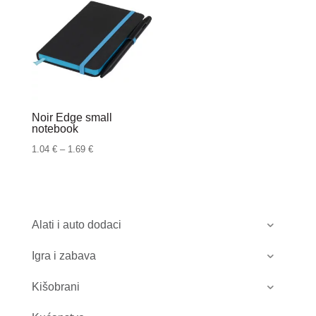
Noir Edge small
notebook
Raspon
1.04
€
–
1.69
€
cijena:
od
1.04 €
do
Alati i auto dodaci
1.69 €
Igra i zabava
Kišobrani