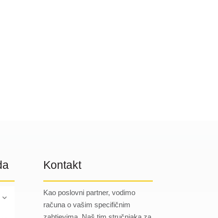
da
Kontakt
Kao poslovni partner, vodimo
računa o vašim specifičnim
zahtjevima. Naš tim stručnjaka za