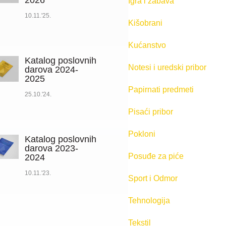
2026
Igra i zabava
10.11.'25.
Kišobrani
Kućanstvo
Katalog poslovnih
Notesi i uredski pribor
darova 2024-
2025
Papirnati predmeti
25.10.'24.
Pisaći pribor
Pokloni
Katalog poslovnih
darova 2023-
Posuđe za piće
2024
10.11.'23.
Sport i Odmor
Tehnologija
Tekstil