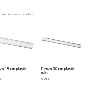
azuje se svih 2 rezultata
zo 15 cm plastic
Renzo 30 cm plastic
r
ruler
€
0.79
€