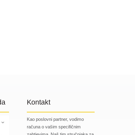
da
Kontakt
Kao poslovni partner, vodimo
računa o vašim specifičnim
zahtjevima. Naš tim stručnjaka za