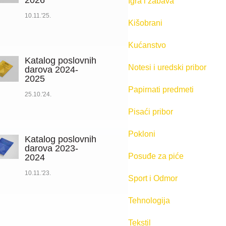
2026
Igra i zabava
10.11.'25.
Kišobrani
Kućanstvo
Katalog poslovnih
Notesi i uredski pribor
darova 2024-
2025
Papirnati predmeti
25.10.'24.
Pisaći pribor
Pokloni
Katalog poslovnih
darova 2023-
Posuđe za piće
2024
10.11.'23.
Sport i Odmor
Tehnologija
Tekstil