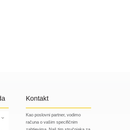
da
Kontakt
Kao poslovni partner, vodimo
računa o vašim specifičnim
zahtjevima. Naš tim stručnjaka za