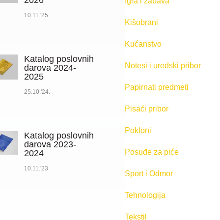
2026
Igra i zabava
10.11.'25.
Kišobrani
Kućanstvo
Katalog poslovnih
Notesi i uredski pribor
darova 2024-
2025
Papirnati predmeti
25.10.'24.
Pisaći pribor
Pokloni
Katalog poslovnih
darova 2023-
Posuđe za piće
2024
10.11.'23.
Sport i Odmor
Tehnologija
Tekstil