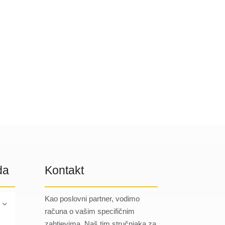
da
Kontakt
Kao poslovni partner, vodimo
računa o vašim specifičnim
zahtjevima. Naš tim stručnjaka za