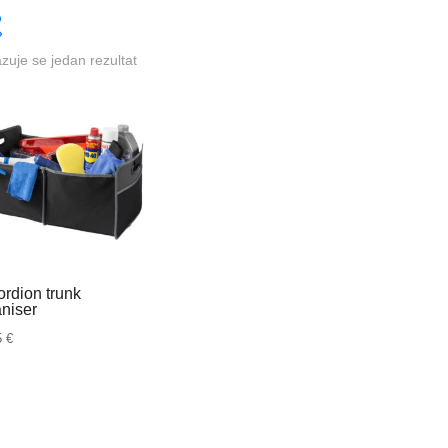
azuje se jedan rezultat
rdion trunk
niser
5
€