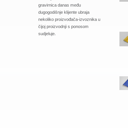
gravirnica danas među
dugogodišnje klijente ubraja
nekoliko proizvođača-izvoznika u
čijoj proizvodnji s ponosom
sudjeluje.