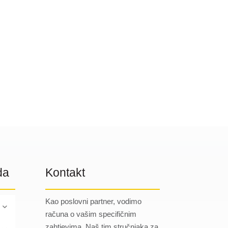
da
Kontakt
Kao poslovni partner, vodimo
računa o vašim specifičnim
zahtjevima. Naš tim stručnjaka za