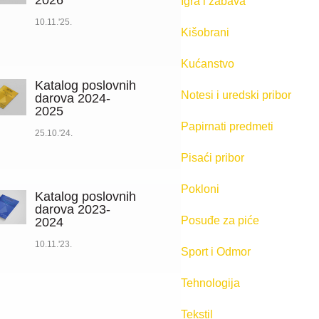
2026
Igra i zabava
10.11.'25.
Kišobrani
Kućanstvo
Katalog poslovnih
Notesi i uredski pribor
darova 2024-
2025
Papirnati predmeti
25.10.'24.
Pisaći pribor
Pokloni
Katalog poslovnih
darova 2023-
Posuđe za piće
2024
10.11.'23.
Sport i Odmor
Tehnologija
Tekstil