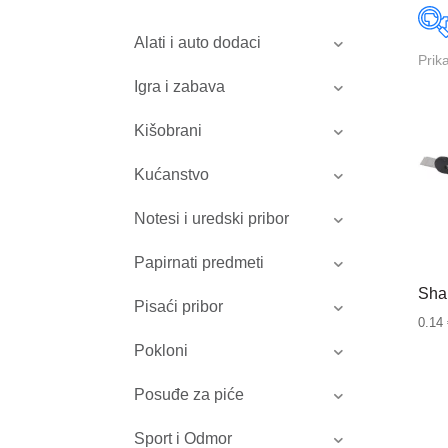
Alati i auto dodaci
Prik
Igra i zabava
Kišobrani
Kućanstvo
Notesi i uredski pribor
Papirnati predmeti
Shar
Pisaći pribor
0.14
Pokloni
Posuđe za piće
Sport i Odmor