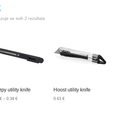
azuje se svih 2 rezultata
py utility knife
Hoost utility knife
Raspon
€
–
0.34
€
0.63
€
cijena:
od
0.14 €
do