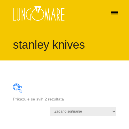
stanley knives
Prikazuje se svih 2 rezultata