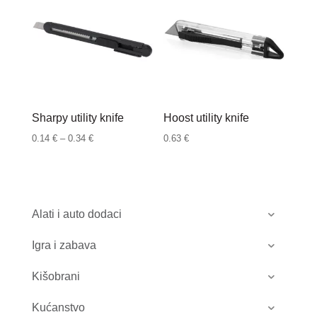
Sharpy utility knife
Hoost utility knife
Raspon
0.14
€
–
0.34
€
0.63
€
cijena:
od
0.14 €
do
Alati i auto dodaci
0.34 €
Igra i zabava
Kišobrani
Kućanstvo