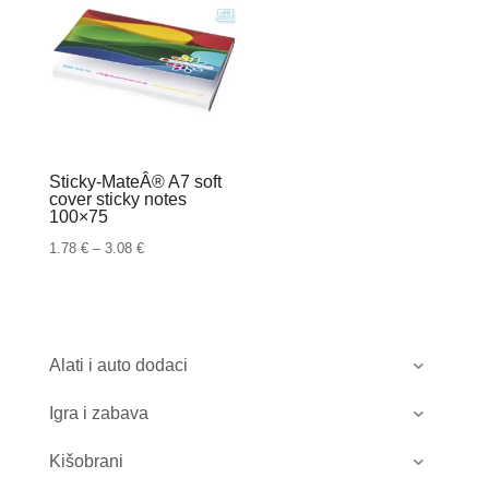
Sticky-MateÂ® A7 soft
cover sticky notes
100×75
Raspon
1.78
€
–
3.08
€
cijena:
od
1.78 €
do
Alati i auto dodaci
3.08 €
Igra i zabava
Kišobrani