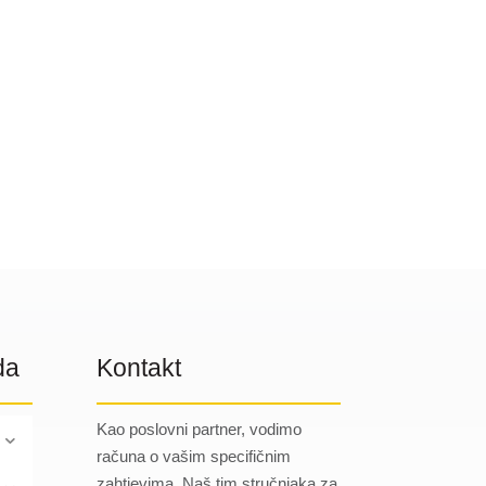
da
Kontakt
Kao poslovni partner, vodimo
računa o vašim specifičnim
zahtjevima. Naš tim stručnjaka za