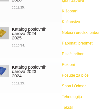
2026
Igra i zabava
10.11.'25.
Kišobrani
Kućanstvo
Katalog poslovnih
Notesi i uredski pribor
darova 2024-
2025
Papirnati predmeti
25.10.'24.
Pisaći pribor
Pokloni
Katalog poslovnih
darova 2023-
Posuđe za piće
2024
10.11.'23.
Sport i Odmor
Tehnologija
Tekstil