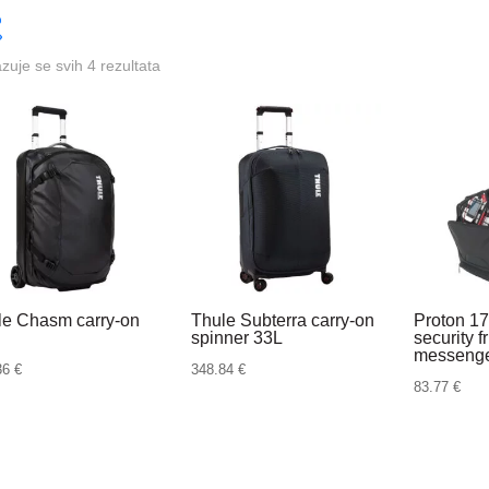
azuje se svih 4 rezultata
le Chasm carry-on
Thule Subterra carry-on
Proton 17
spinner 33L
security f
messenge
36
€
348.84
€
83.77
€