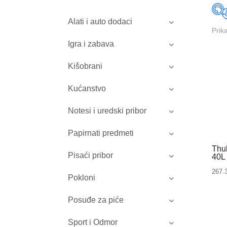
Alati i auto dodaci
Prik
Igra i zabava
Kišobrani
Kućanstvo
Notesi i uredski pribor
Papirnati predmeti
Thu
Pisaći pribor
40L
267.
Pokloni
Posuđe za piće
Sport i Odmor