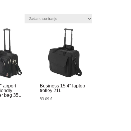
″ airport
Business 15.4″ laptop
riendly
trolley 21L
r bag 35L
83.09
€