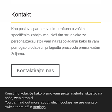
Kontakt
Kao poslovni partner, vodimo računa o vašim
specifičnim zahtjevima. Naš tim stručnjaka za
personalizaciju stoji vam na raspolaganju kako bi vam
pomogao u odabiru i prilagodbi proizvoda prema vašim
željama.
Kontaktirajte nas
Koristimo kolačiće kako bismo vam pružili najbolje iskustvo na
našoj web stranici.
You can find out more about which cookies we are using or
switch them off in
settings
.
Lungomare d.o.o.
2023. Sva prava pridržana |
Opći