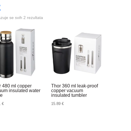
azuje se svih 2 rezultata
r 480 ml copper
Thor 360 ml leak-proof
uum insulated water
copper vacuum
le
insulated tumbler
1
€
15.89
€