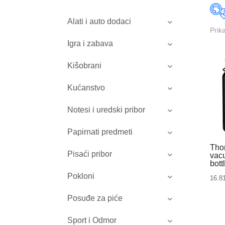
Alati i auto dodaci
Prik
Igra i zabava
Kišobrani
Kućanstvo
Notesi i uredski pribor
Papirnati predmeti
Tho
Pisaći pribor
vac
bott
Pokloni
16.8
Posuđe za piće
Sport i Odmor