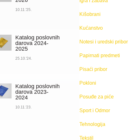
2026
Igra i zabava
10.11.'25.
Kišobrani
Kućanstvo
Katalog poslovnih
Notesi i uredski pribor
darova 2024-
2025
Papirnati predmeti
25.10.'24.
Pisaći pribor
Pokloni
Katalog poslovnih
darova 2023-
Posuđe za piće
2024
10.11.'23.
Sport i Odmor
Tehnologija
Tekstil