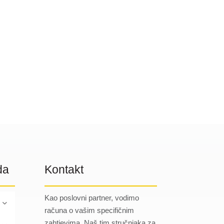
da
Kontakt
Kao poslovni partner, vodimo
računa o vašim specifičnim
zahtjevima. Naš tim stručnjaka za