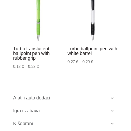
Turbo translucent
Turbo ballpoint pen with
ballpoint pen with
white barrel
rubber grip
Raspon
0.27
€
–
0.29
€
Raspon
0.12
€
–
0.32
€
cijena:
cijena:
od
od
0.27 €
0.12 €
do
do
Alati i auto dodaci
0.29 €
0.32 €
Igra i zabava
Kišobrani