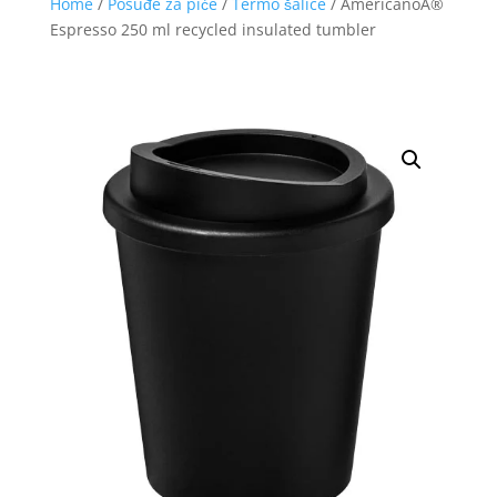
Home
/
Posuđe za piće
/
Termo šalice
/ AmericanoÂ®
Espresso 250 ml recycled insulated tumbler