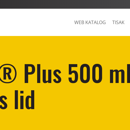
WEB KATALOG
TISAK
® Plus 500 ml
s lid