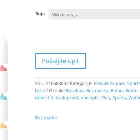
Boja
SKU:
21068800
Kategorije:
Posuđe za piće
,
Sport
boce
Oznake
Baseline
,
Bez marke
,
Bidon
,
Bottle
,
dome lid
,
Leak-proof
,
non spill
,
Plus
,
Sports
,
Wate
Bez marke