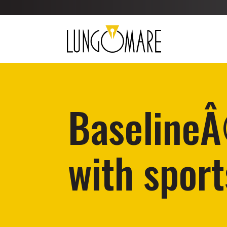
BaselineÂ
with sport