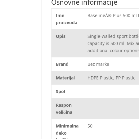
Osnovne informacije
Ime
BaselineÂ® Plus 500 ml b
proizvoda
Opis
Single-walled sport bottl
capacity is 500 ml. Mix a
additional colour option
Brand
Bez marke
Materijal
HDPE Plastic, PP Plastic
Spol
Raspon
veličina
Minimalna
50
deko