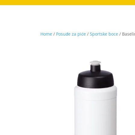
Home
/
Posuđe za piće
/
Sportske boce
/ Baseli