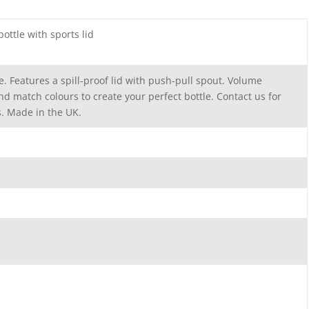
ottle with sports lid
e. Features a spill-proof lid with push-pull spout. Volume
nd match colours to create your perfect bottle. Contact us for
s. Made in the UK.