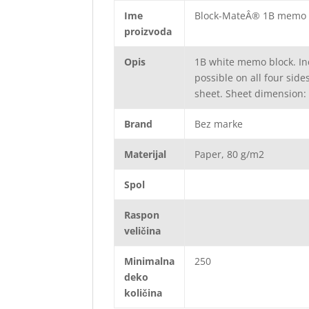
Ime
Block-MateÂ® 1B memo
proizvoda
Opis
1B white memo block. Inc
possible on all four side
sheet. Sheet dimension
Brand
Bez marke
Materijal
Paper, 80 g/m2
Spol
Raspon
veličina
Minimalna
250
deko
količina