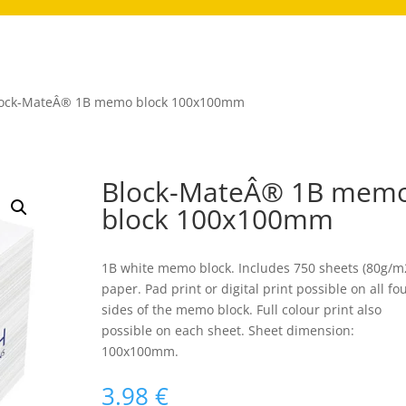
lock-MateÂ® 1B memo block 100x100mm
Block-MateÂ® 1B mem
block 100x100mm
1B white memo block. Includes 750 sheets (80g/m
paper. Pad print or digital print possible on all fo
sides of the memo block. Full colour print also
possible on each sheet. Sheet dimension:
100x100mm.
3.98
€