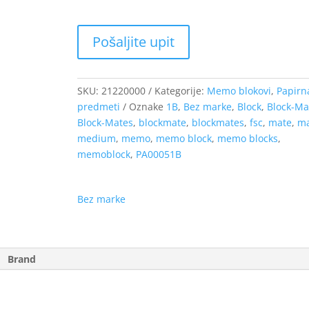
SKU:
21220000
Kategorije:
Memo blokovi
,
Papirn
predmeti
Oznake
1B
,
Bez marke
,
Block
,
Block-Ma
Block-Mates
,
blockmate
,
blockmates
,
fsc
,
mate
,
ma
medium
,
memo
,
memo block
,
memo blocks
,
memoblock
,
PA00051B
Bez marke
Brand