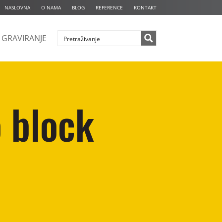
NASLOVNA
O NAMA
BLOG
REFERENCE
KONTAKT
GRAVIRANJE
 block