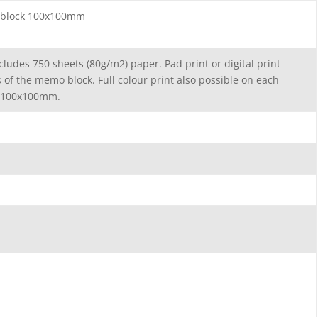
 block 100x100mm
ludes 750 sheets (80g/m2) paper. Pad print or digital print
s of the memo block. Full colour print also possible on each
: 100x100mm.