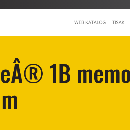
WEB KATALOG
TISAK
teÂ® 1B memo
mm