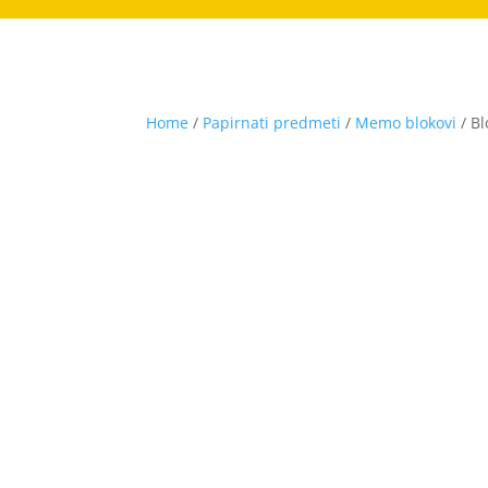
Home
/
Papirnati predmeti
/
Memo blokovi
/ B