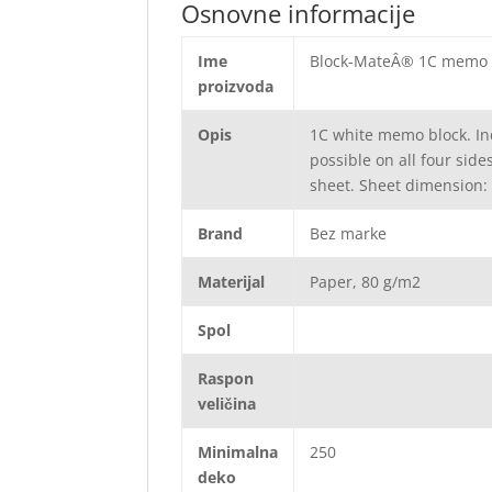
Osnovne informacije
Ime
Block-MateÂ® 1C memo
proizvoda
Opis
1C white memo block. Inc
possible on all four side
sheet. Sheet dimension
Brand
Bez marke
Materijal
Paper, 80 g/m2
Spol
Raspon
veličina
Minimalna
250
deko