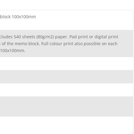
 block 100x100mm
ludes 540 sheets (80g/m2) paper. Pad print or digital print
s of the memo block. Full colour print also possible on each
: 100x100mm.