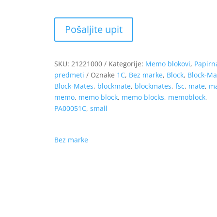
SKU:
21221000
Kategorije:
Memo blokovi
,
Papirn
predmeti
Oznake
1C
,
Bez marke
,
Block
,
Block-Ma
Block-Mates
,
blockmate
,
blockmates
,
fsc
,
mate
,
ma
memo
,
memo block
,
memo blocks
,
memoblock
,
PA00051C
,
small
Bez marke