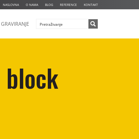
NASLOVNA
O NAMA
BLOG
REFERENCE
KONTAKT
GRAVIRANJE
 block