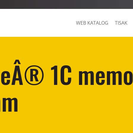
WEB KATALOG
TISAK
teÂ® 1C memo
mm