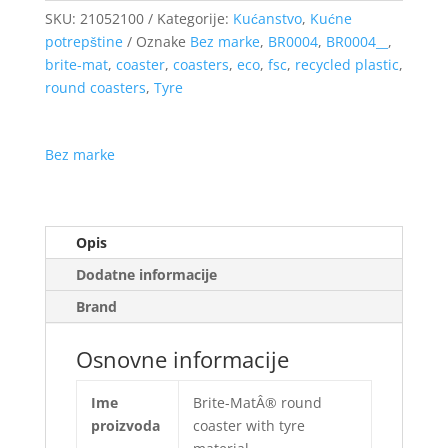
SKU:
21052100
Kategorije:
Kućanstvo
,
Kućne
potrepštine
Oznake
Bez marke
,
BR0004
,
BR0004__
,
brite-mat
,
coaster
,
coasters
,
eco
,
fsc
,
recycled plastic
,
round coasters
,
Tyre
Bez marke
Opis
Dodatne informacije
Brand
Osnovne informacije
Ime
Brite-MatÂ® round
proizvoda
coaster with tyre