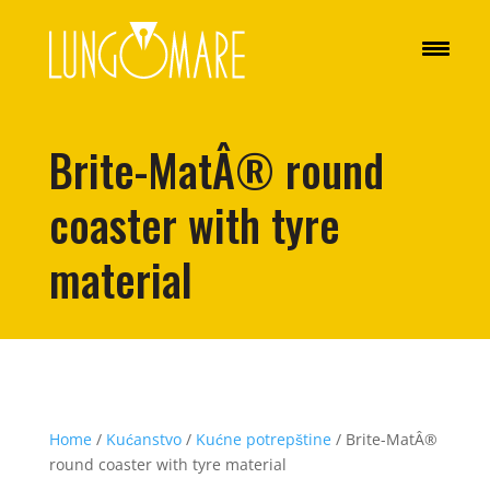
Brite-MatÂ® round
coaster with tyre
material
Home
/
Kućanstvo
/
Kućne potrepštine
/ Brite-MatÂ®
round coaster with tyre material