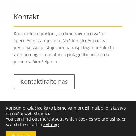
Kontakt
Kao poslovni partner, vodimo računa o vašim
specifičnim zahtjevima. Naš tim stručnjaka za
personalizaciju stoji vam na raspolaganju kako bi
vam pomogao u odabiru i prilagodbi proizvoda
prema vašim željama.
Kontaktirajte nas
Koristimo kolačiće kako bismo vam pružili najbolje iskustvo
na našoj web stranici.
You can find out more about which cookies we are using or
switch them off in
settings
.
Lungomare d.o.o.
2023. Sva prava pridržana |
Opći
uvjeti poslovanja
|
Implementacija:
Pixel
Prihvaćam