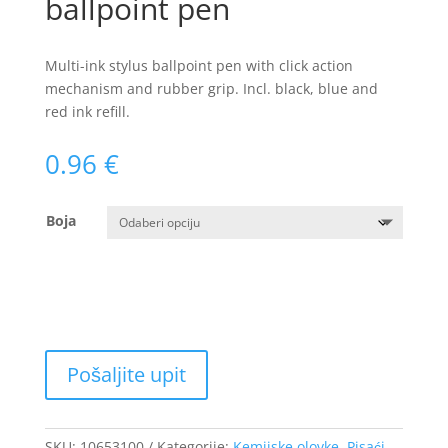
ballpoint pen
Multi-ink stylus ballpoint pen with click action
mechanism and rubber grip. Incl. black, blue and
red ink refill.
0.96
€
Boja
SKU:
10653100
Kategorije:
Kemijske olovke
,
Pisaći