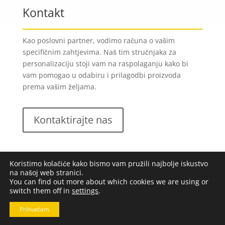
Kontakt
Kao poslovni partner, vodimo računa o vašim
specifičnim zahtjevima. Naš tim stručnjaka za
personalizaciju stoji vam na raspolaganju kako bi
vam pomogao u odabiru i prilagodbi proizvoda
prema vašim željama.
Kontaktirajte nas
Koristimo kolačiće kako bismo vam pružili najbolje iskustvo
na našoj web stranici.
You can find out more about which cookies we are using or
switch them off in
settings
.
Lungomare d.o.o.
2023. Sva prava pridržana |
Opći
uvjeti poslovanja
|
Implementacija:
Pixel
Prihvaćam