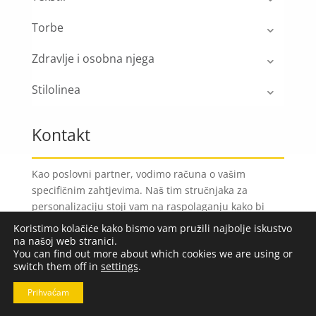
Torbe
Zdravlje i osobna njega
Stilolinea
Kontakt
Kao poslovni partner, vodimo računa o vašim
specifičnim zahtjevima. Naš tim stručnjaka za
personalizaciju stoji vam na raspolaganju kako bi
vam pomogao u odabiru i prilagodbi proizvoda
Koristimo kolačiće kako bismo vam pružili najbolje iskustvo
prema vašim željama.
na našoj web stranici.
You can find out more about which cookies we are using or
switch them off in
settings
.
Kontaktirajte nas
Prihvaćam