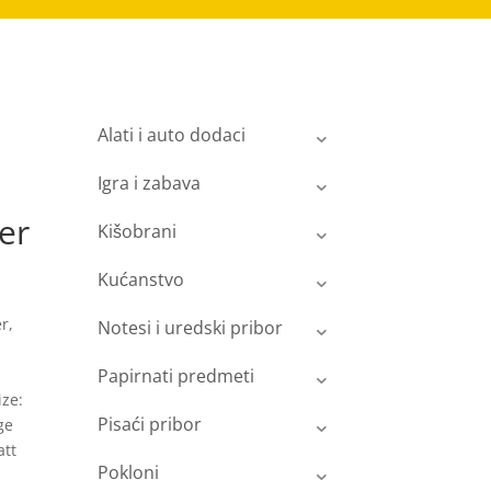
Alati i auto dodaci
Igra i zabava
er
Kišobrani
Kućanstvo
r,
Notesi i uredski pribor
Papirnati predmeti
ize:
Pisaći pribor
ge
att
Pokloni