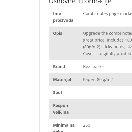
Osnovne informacije
Ime
Combi notes page marker
proizvoda
Opis
Upgrade the combi notes 
great price. Includes 10
(80g/m2) sticky notes, s
Cover is digitally printe
Brand
Bez marke
Materijal
Paper, 80 g/m2
Spol
Raspon
veličina
Minimalna
250
deko