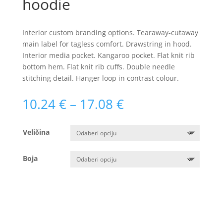
hoodie
Interior custom branding options. Tearaway-cutaway
main label for tagless comfort. Drawstring in hood.
Interior media pocket. Kangaroo pocket. Flat knit rib
bottom hem. Flat knit rib cuffs. Double needle
stitching detail. Hanger loop in contrast colour.
Raspon
10.24
€
–
17.08
€
cijena:
od
Veličina
10.24 €
do
17.08 €
Boja