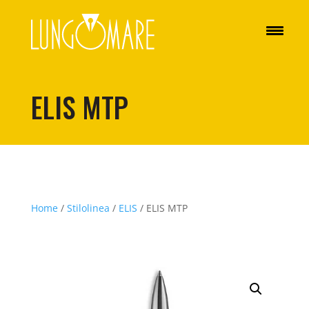
ELIS MTP
Home
/
Stilolinea
/
ELIS
/ ELIS MTP