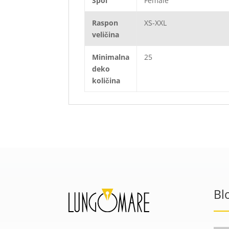
Spol
Female
Raspon
XS-XXL
veličina
Minimalna
25
deko
količina
Bl