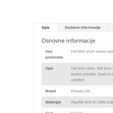
Opis
Dodatne informacije
Osnovne informacije
Ime
Fairfield short sleeve w
proizvoda
Opis
Flat knit collar. Flat kni
button placket. Dyed-to-
comfort.
Brand
Elevate Life
Materijal
PiquĂ© knit of 100% Cot