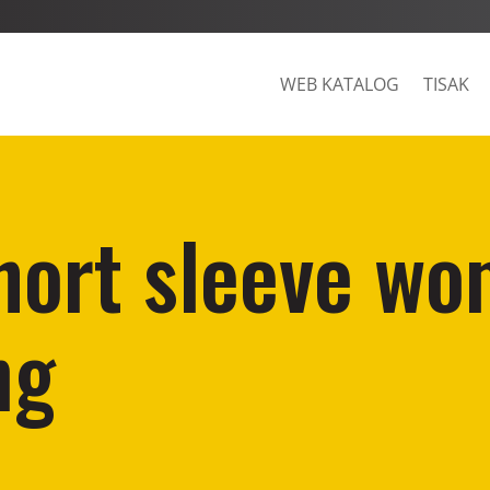
WEB KATALOG
TISAK
short sleeve wo
ng