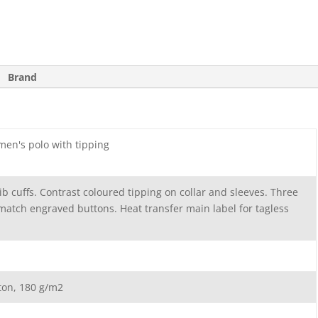
Brand
omen's polo with tipping
t rib cuffs. Contrast coloured tipping on collar and sleeves. Three
match engraved buttons. Heat transfer main label for tagless
ton, 180 g/m2