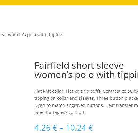
leeve women’s polo with tipping
Fairfield short sleeve
women’s polo with tipp
Flat knit collar. Flat knit rib cuffs. Contrast coloure
tipping on collar and sleeves. Three button placke
Dyed-to-match engraved buttons. Heat transfer m
label for tagless comfort.
Raspon
4.26
€
–
10.24
€
cijena: