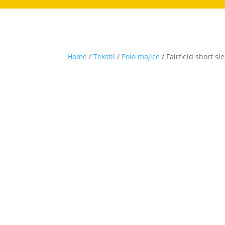
Home
/
Tekstil
/
Polo majice
/ Fairfield short s