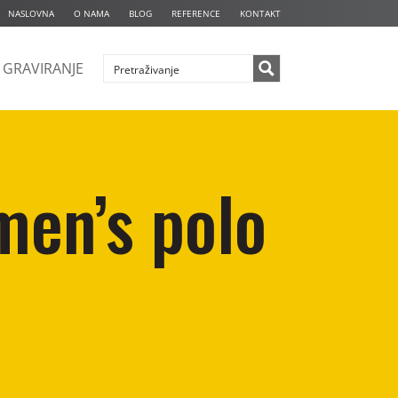
NASLOVNA
O NAMA
BLOG
REFERENCE
KONTAKT
GRAVIRANJE
men’s polo