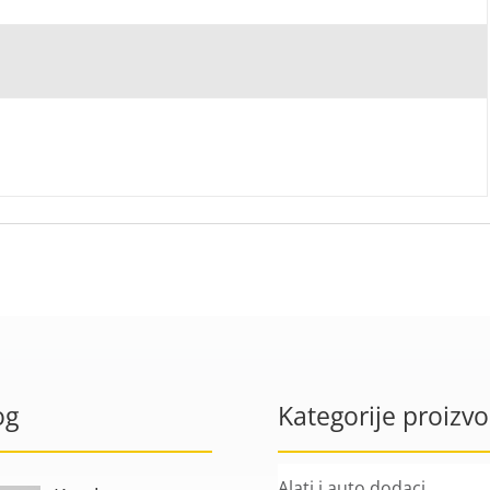
og
Kategorije proizv
Alati i auto dodaci