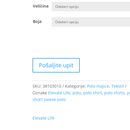
od
Veličina
4.26 €
do
10.24 €
Boja
SKU:
38103010
Kategorije:
Polo majice
,
Tekstil
Oznake
Elevate Life
,
polo
,
polo shirt
,
polo shirts
,
p
short sleeve polo
Elevate Life