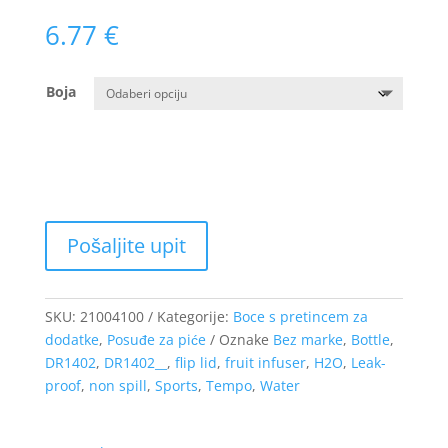
6.77
€
Boja
SKU:
21004100
Kategorije:
Boce s pretincem za
dodatke
,
Posuđe za piće
Oznake
Bez marke
,
Bottle
,
DR1402
,
DR1402__
,
flip lid
,
fruit infuser
,
H2O
,
Leak-
proof
,
non spill
,
Sports
,
Tempo
,
Water