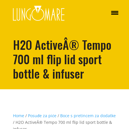
H2O ActiveÂ® Tempo
700 ml flip lid sport
bottle & infuser
Home
/
Posuđe za piće
/
Boce s pretincem za dodatke
/ H2O ActiveÂ® Tempo 700 ml flip lid sport bottle &
infuser