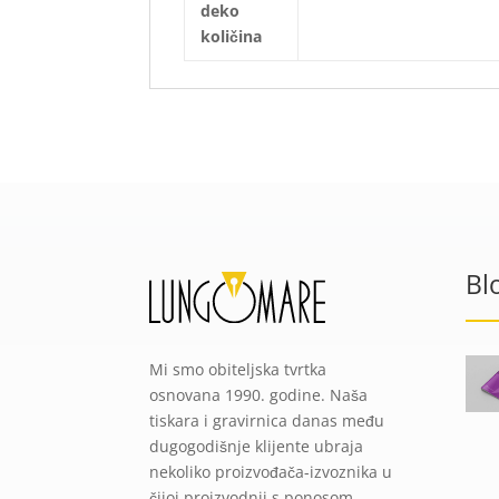
deko
količina
Bl
Mi smo obiteljska tvrtka
osnovana 1990. godine. Naša
tiskara i gravirnica danas među
dugogodišnje klijente ubraja
nekoliko proizvođača-izvoznika u
čijoj proizvodnji s ponosom