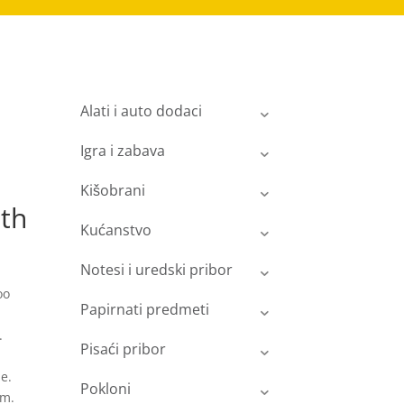
Alati i auto dodaci
Igra i zabava
Kišobrani
ith
Kućanstvo
Notesi i uredski pribor
oo
Papirnati predmeti
.
Pisaći pribor
e.
Pokloni
cm.