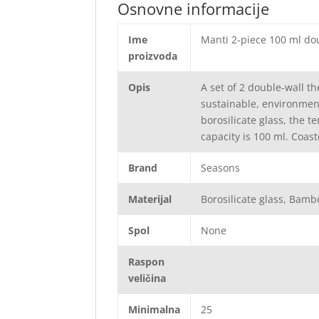
Osnovne informacije
Ime
Manti 2-piece 100 ml do
proizvoda
Opis
A set of 2 double-wall 
sustainable, environment
borosilicate glass, the t
capacity is 100 ml. Coaste
Brand
Seasons
Materijal
Borosilicate glass, Bamb
Spol
None
Raspon
veličina
Minimalna
25