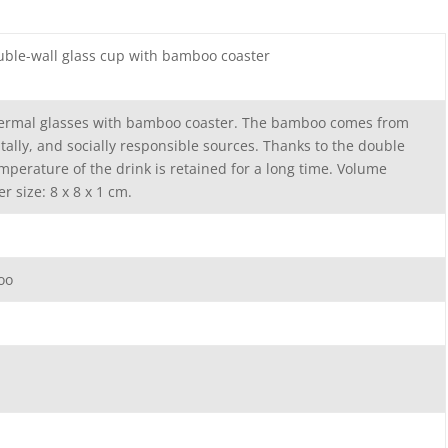
uble-wall glass cup with bamboo coaster
thermal glasses with bamboo coaster. The bamboo comes from
ally, and socially responsible sources. Thanks to the double
emperature of the drink is retained for a long time. Volume
r size: 8 x 8 x 1 cm.
oo