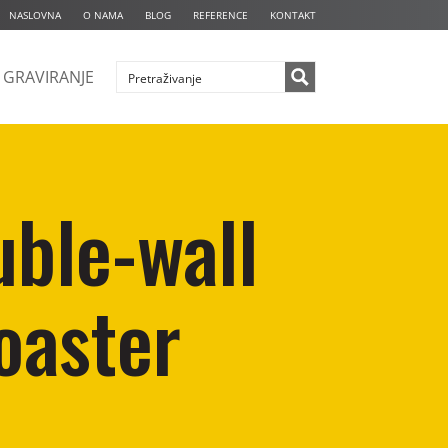
NASLOVNA
O NAMA
BLOG
REFERENCE
KONTAKT
GRAVIRANJE
uble-wall
oaster