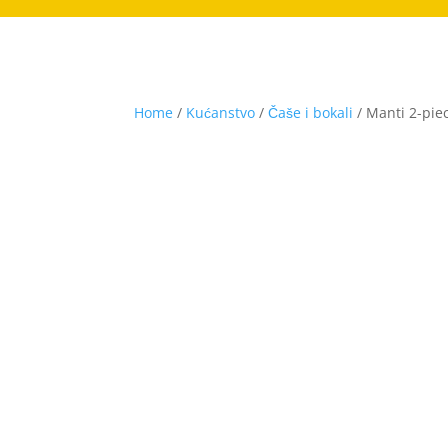
Home
/
Kućanstvo
/
Čaše i bokali
/ Manti 2-pie