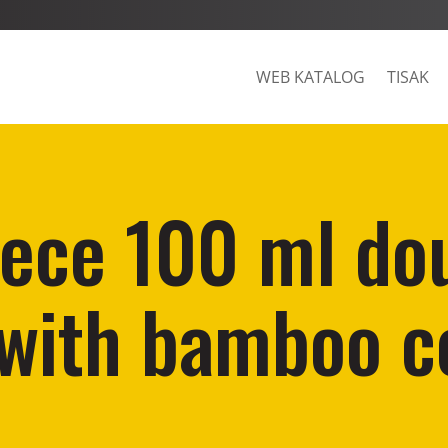
WEB KATALOG
TISAK
iece 100 ml do
 with bamboo c