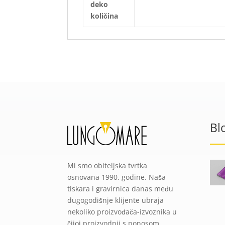
deko
količina
Bl
Mi smo obiteljska tvrtka
osnovana 1990. godine. Naša
tiskara i gravirnica danas među
dugogodišnje klijente ubraja
nekoliko proizvođača-izvoznika u
čijoj proizvodnji s ponosom