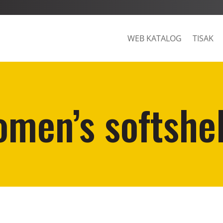
WEB KATALOG
TISAK
men’s softshel