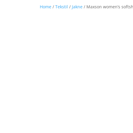
Home
/
Tekstil
/
Jakne
/ Maxson women’s softshe