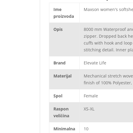
Ime
Maxson women's softshel
proizvoda
Opis
8000 mm Waterproof and 
zipper. Dropped back hem
cuffs with hook and loop
stitching detail. Inner pl
Brand
Elevate Life
Materijal
Mechanical stretch wove
finish of 100% Polyester
Spol
Female
Raspon
XS-XL
veličina
Minimalna
10