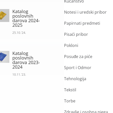
Kućanstvo
Katalog
Notesi i uredski pribor
poslovnih
darova 2024-
Papirnati predmeti
2025
25.10.'24.
Pisaći pribor
Pokloni
Katalog
Posuđe za piće
poslovnih
darova 2023-
2024
Sport i Odmor
10.11.'23.
Tehnologija
Tekstil
Torbe
Zdravlje i osobna njega