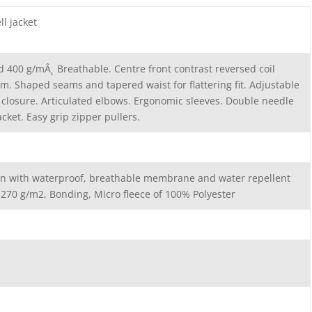
l jacket
400 g/mÂ˛ Breathable. Centre front contrast reversed coil
. Shaped seams and tapered waist for flattering fit. Adjustable
 closure. Articulated elbows. Ergonomic sleeves. Double needle
acket. Easy grip zipper pullers.
n with waterproof, breathable membrane and water repellent
, 270 g/m2, Bonding, Micro fleece of 100% Polyester