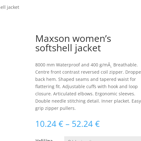
ll jacket
Maxson women’s
softshell jacket
8000 mm Waterproof and 400 g/mÂ˛ Breathable.
Centre front contrast reversed coil zipper. Dropp
back hem. Shaped seams and tapered waist for
flattering fit. Adjustable cuffs with hook and loop
closure. Articulated elbows. Ergonomic sleeves.
Double needle stitching detail. Inner placket. Easy
grip zipper pullers.
Raspon
10.24
€
–
52.24
€
cijena:
od
Veličina