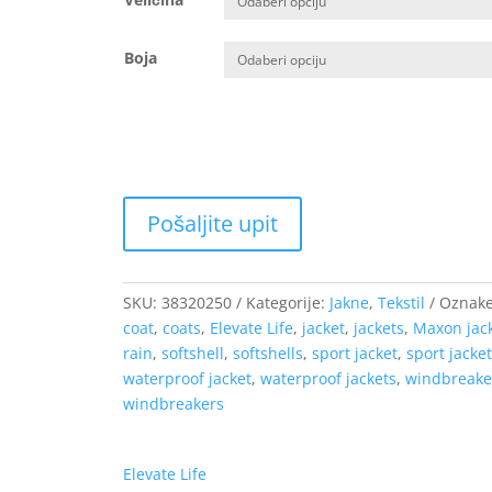
10.24 €
do
52.24 €
Boja
SKU:
38320250
Kategorije:
Jakne
,
Tekstil
Oznak
coat
,
coats
,
Elevate Life
,
jacket
,
jackets
,
Maxon jac
rain
,
softshell
,
softshells
,
sport jacket
,
sport jacke
waterproof jacket
,
waterproof jackets
,
windbreake
windbreakers
Elevate Life