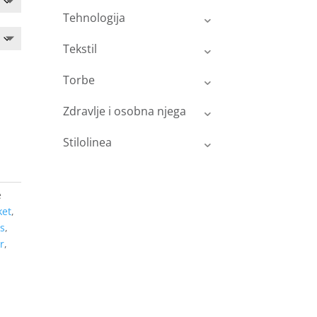
Tehnologija
Tekstil
Torbe
Zdravlje i osobna njega
Stilolinea
e
ket
,
ts
,
r
,