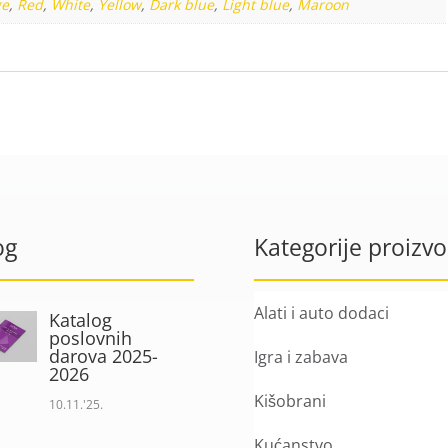
ge
,
Red
,
White
,
Yellow
,
Dark blue
,
Light blue
,
Maroon
og
Kategorije proizv
Alati i auto dodaci
Katalog
poslovnih
darova 2025-
Igra i zabava
2026
Kišobrani
10.11.'25.
Kućanstvo