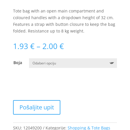
Tote bag with an open main compartment and
coloured handles with a dropdown height of 32 cm.
Features a strap with button closure to keep the bag
folded. Resistance up to 8 kg weight.
Raspon
1.93
€
–
2.00
€
cijena:
od
Boja
1.93 €
do
2.00 €
SKU:
12049200
Kategorije:
Shopping & Tote Bags