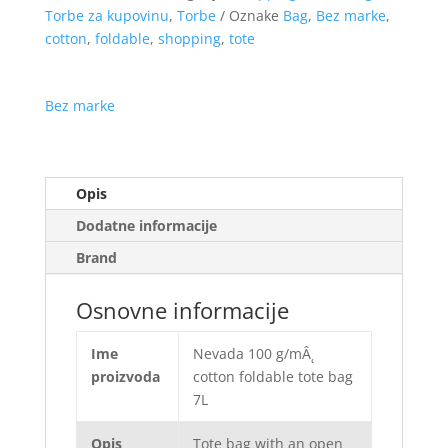
Torbe za kupovinu
,
Torbe
Oznake
Bag
,
Bez marke
,
cotton
,
foldable
,
shopping
,
tote
Bez marke
Opis
Dodatne informacije
Brand
Osnovne informacije
Ime
Nevada 100 g/mÂ˛
proizvoda
cotton foldable tote bag
7L
Opis
Tote bag with an open