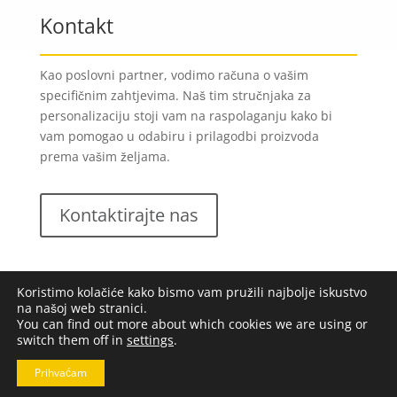
Kontakt
Kao poslovni partner, vodimo računa o vašim
specifičnim zahtjevima. Naš tim stručnjaka za
personalizaciju stoji vam na raspolaganju kako bi
vam pomogao u odabiru i prilagodbi proizvoda
prema vašim željama.
Kontaktirajte nas
Koristimo kolačiće kako bismo vam pružili najbolje iskustvo
na našoj web stranici.
You can find out more about which cookies we are using or
switch them off in
settings
.
Lungomare d.o.o.
2023. Sva prava pridržana |
Opći
uvjeti poslovanja
|
Implementacija:
Pixel
Prihvaćam