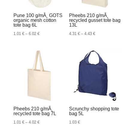
Pune 100 g/mÂ˛ GOTS
Pheebs 210 g/mÂ˛
organic mesh cotton
recycled gusset tote bag
tote bag 6L
13L
Raspon
Raspon
1.01
€
–
6.02
€
4.31
€
–
4.43
€
cijena:
cijena:
od
od
1.01 €
4.31 €
do
do
6.02 €
4.43 €
Pheebs 210 g/mÂ˛
Scrunchy shopping tote
recycled tote bag 7L
bag 5L
Raspon
1.01
€
–
4.02
€
1.03
€
cijena: