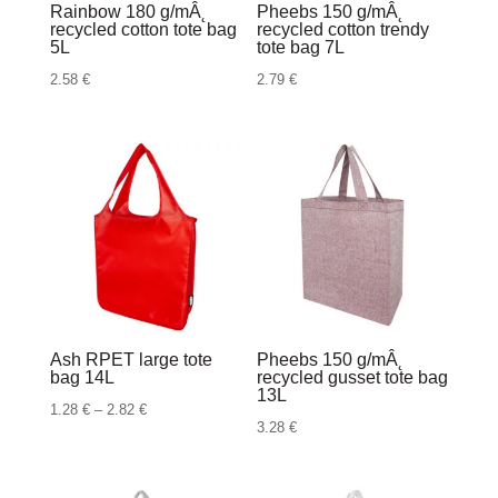
Rainbow 180 g/mÂ˛
Pheebs 150 g/mÂ˛
recycled cotton tote bag
recycled cotton trendy
5L
tote bag 7L
2.58
€
2.79
€
Ash RPET large tote
Pheebs 150 g/mÂ˛
bag 14L
recycled gusset tote bag
13L
Raspon
1.28
€
–
2.82
€
3.28
€
cijena:
od
1.28 €