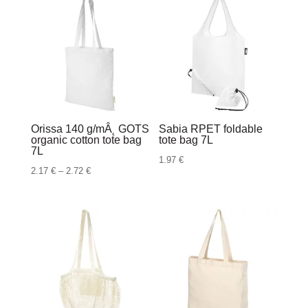
do
2.82 €
Orissa 140 g/mÂ˛ GOTS
Sabia RPET foldable
organic cotton tote bag
tote bag 7L
7L
1.97
€
Raspon
2.17
€
–
2.72
€
cijena:
od
2.17 €
do
2.72 €