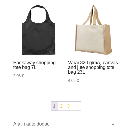
od
1.01 €
do
4.02 €
Packaway shopping
Varai 320 g/mÂ˛ canvas
tote bag 7L
and jute shopping tote
bag 23L
2.03
€
4.09
€
1
2
3
→
Alati i auto dodaci