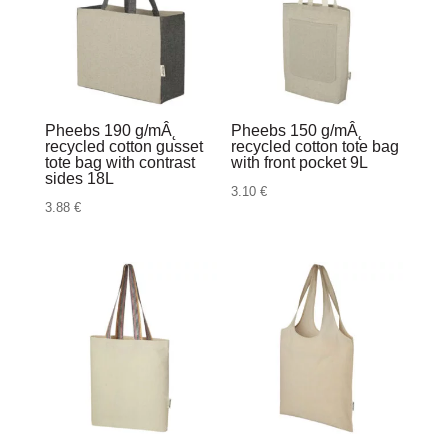
Pheebs 190 g/mÂ˛
Pheebs 150 g/mÂ˛
recycled cotton gusset
recycled cotton tote bag
tote bag with contrast
with front pocket 9L
sides 18L
3.10
€
3.88
€