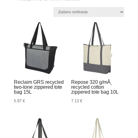
Reclaim GRS recycled
Repose 320 g/mÂ˛
two-tone zippered tote
recycled cotton
bag 15L
zippered tote bag 10L
5.87
€
7.13
€