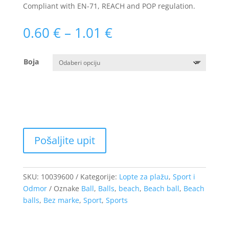
Compliant with EN-71, REACH and POP regulation.
Raspon
0.60
€
–
1.01
€
cijena:
od
Boja
0.60 €
do
1.01 €
SKU:
10039600
Kategorije:
Lopte za plažu
,
Sport i
Odmor
Oznake
Ball
,
Balls
,
beach
,
Beach ball
,
Beach
balls
,
Bez marke
,
Sport
,
Sports