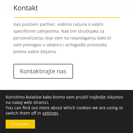
Kontakt
Kao poslovni partner, vodimo računa o vašim
specifičnim zahtjevima. Naš tim stručnjaka za
personalizaciju stoji vam na raspolaganju kako bi
vam pomogao u odabiru i prilagodbi proizvoda
prema vašim željama.
Kontaktirajte nas
Koristimo kolačiće kako bismo vam pružili najbolje iskustvo
na našoj web stranici.
You can find out more about which cookies we are using or
switch them off in
settings
.
Lungomare d.o.o.
2023. Sva prava pridržana |
Opći
uvjeti poslovanja
|
Implementacija:
Pixel
Prihvaćam