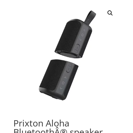
Prixton Aloha
BluetoothÂ® speaker