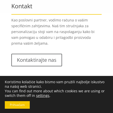
Kontakt
Kao poslovni partner, vodimo računa o vašim
specifičnim zahtjevima. Naš tim stručnjaka za
personalizaciju stoji vam na raspolaganju kako bi
vam pomogao u odabiru i prilagodbi proizvoda
prema vašim željama.
Kontaktirajte nas
Koristimo kolačiće kako bismo vam pružili najbolje iskustvo
na našoj web stranici.
You can find out more about which cookies we are using or
switch them off in
settings
.
Lungomare d.o.o.
2023. Sva prava pridržana |
Opći
uvjeti poslovanja
|
Implementacija:
Pixel
Prihvaćam