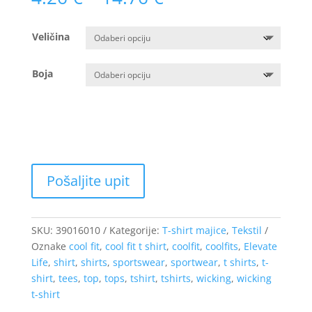
cijena:
od
Veličina
4.26 €
do
14.76 €
Boja
SKU:
39016010
Kategorije:
T-shirt majice
,
Tekstil
Oznake
cool fit
,
cool fit t shirt
,
coolfit
,
coolfits
,
Elevate
Life
,
shirt
,
shirts
,
sportswear
,
sportwear
,
t shirts
,
t-
shirt
,
tees
,
top
,
tops
,
tshirt
,
tshirts
,
wicking
,
wicking
t-shirt