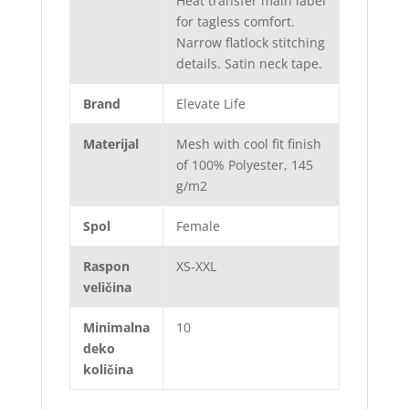
Heat transfer main label
for tagless comfort.
Narrow flatlock stitching
details. Satin neck tape.
Brand
Elevate Life
Materijal
Mesh with cool fit finish
of 100% Polyester, 145
g/m2
Spol
Female
Raspon
XS-XXL
veličina
Minimalna
10
deko
količina