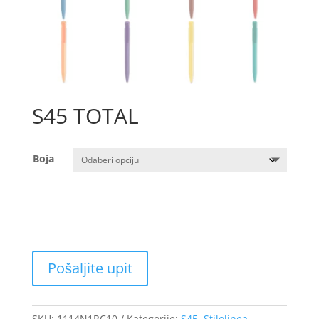
S45 TOTAL
Boja
SKU:
1114N1RC10
Kategorije:
S45
,
Stilolinea