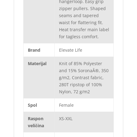
hangerloop. Easy grip
zipper pullers. Shaped
seams and tapered
waist for flattering fit.
Heat transfer main label
for tagless comfort.
Brand
Elevate Life
Materijal
Knit of 85% Polyester
and 15% SoronaÂ®, 350
g/m2, Contrast fabric,
280T ripstop of 100%
Nylon, 72 g/m2
Spol
Female
Raspon
XS-XXL
veličina