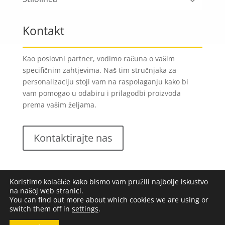
Kontakt
Kao poslovni partner, vodimo računa o vašim
specifičnim zahtjevima. Naš tim stručnjaka za
personalizaciju stoji vam na raspolaganju kako bi
vam pomogao u odabiru i prilagodbi proizvoda
prema vašim željama.
Kontaktirajte nas
Koristimo kolačiće kako bismo vam pružili najbolje iskustvo
na našoj web stranici.
You can find out more about which cookies we are using or
switch them off in
settings
.
Lungomare d.o.o.
2023. Sva prava pridržana |
Opći
uvjeti poslovanja
|
Implementacija:
Pixel