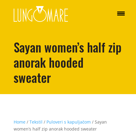
Sayan women’s half zip
anorak hooded
sweater
Home
/
Tekstil
/
Puloveri s kapuljačom
/ Sayan
women’s half zip anorak hooded sweater