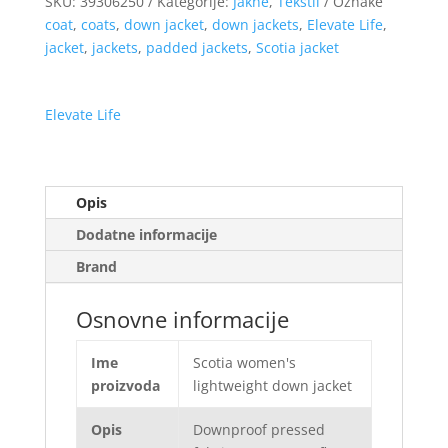
SKU:
39306250
Kategorije:
Jakne
,
Tekstil
Oznake
coat
,
coats
,
down jacket
,
down jackets
,
Elevate Life
,
jacket
,
jackets
,
padded jackets
,
Scotia jacket
Elevate Life
Opis
Dodatne informacije
Brand
Osnovne informacije
Ime
Scotia women's
proizvoda
lightweight down jacket
Opis
Downproof pressed