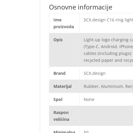
Osnovne informacije
Ime
SCX.design C16 ring ligh
proizvoda
Opis
Light-up logo charging c
(Type-C, Android, iPhone
cables (including plugs)
recycled paper and recyc
Brand
SCX.design
Materijal
Rubber, Aluminium, Recy
Spol
None
Raspon
veličina
Minimalna
50