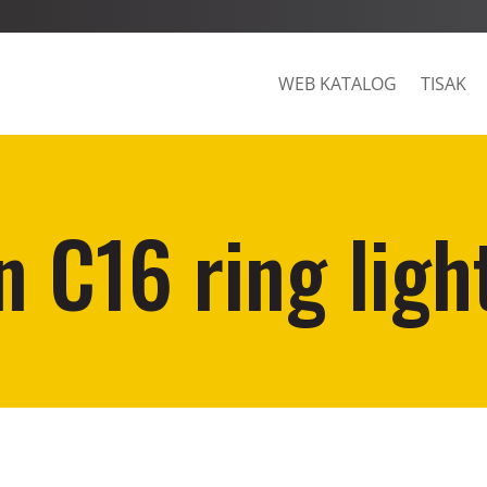
WEB KATALOG
TISAK
 C16 ring ligh