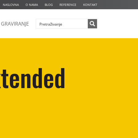
NASLOVNA
O NAMA
BLOG
REFERENCE
KONTAKT
GRAVIRANJE
xtended