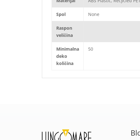
Materijal
ABS Plastic, Recycled PET
Spol
None
Raspon
veličina
Minimalna
50
deko
količina
Bl