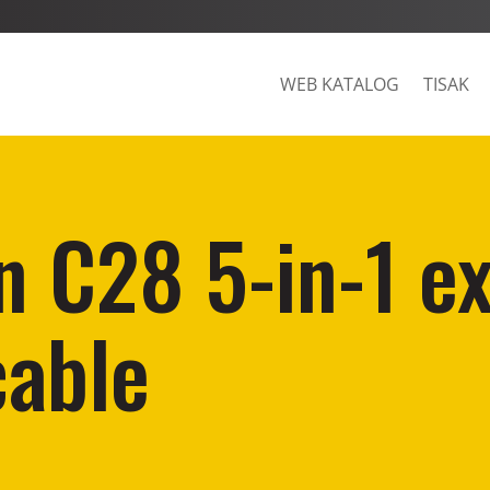
WEB KATALOG
TISAK
n C28 5-in-1 e
cable