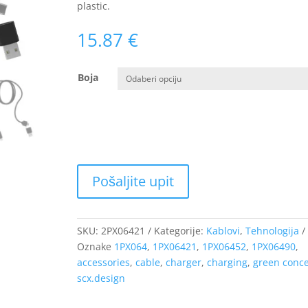
plastic.
15.87
€
Boja
SKU:
2PX06421
Kategorije:
Kablovi
,
Tehnologija
Oznake
1PX064
,
1PX06421
,
1PX06452
,
1PX06490
,
accessories
,
cable
,
charger
,
charging
,
green conc
scx.design