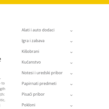
Alati i auto dodaci
Igra i zabava
Kišobrani
e
Kućanstvo
Notesi i uredski pribor
,
 to
Papirnati predmeti
ngth
Pisaći pribor
gth:
tic,
Pokloni
d