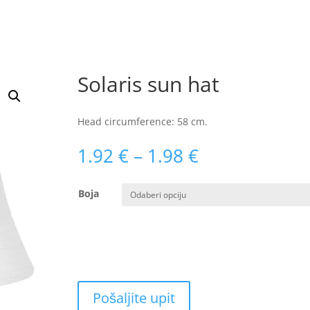
Solaris sun hat
Head circumference: 58 cm.
Raspon
1.92
€
–
1.98
€
cijena:
od
Boja
1.92 €
do
1.98 €