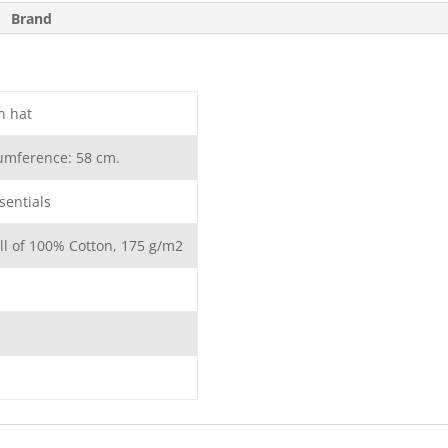
Brand
n hat
umference: 58 cm.
sentials
ill of 100% Cotton, 175 g/m2