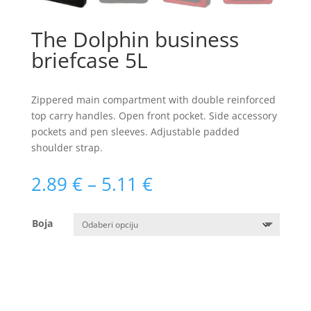
The Dolphin business
briefcase 5L
Zippered main compartment with double reinforced
top carry handles. Open front pocket. Side accessory
pockets and pen sleeves. Adjustable padded
shoulder strap.
Raspon
2.89
€
–
5.11
€
cijena:
od
Boja
2.89 €
do
5.11 €