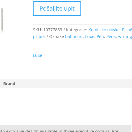
SKU:
10777853
Kategorije:
Kemijske olovke
,
Pisać
pribor
Oznake
ballpoint
,
Luxe
,
Pen
,
Pens
,
writing
Luxe
Brand
th exclusive design available in three executive colours. Pre-