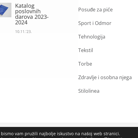
Katalog
Posuđe za piće
poslovnih
darova 2023-
2024
Sport i Odmor
10.11.'23.
Tehnologija
Tekstil
Torbe
Zdravlje i osobna njega
Stilolinea
 bismo vam pružili najbolje iskustvo na našoj web stranici.
.o.o.
2023. Sva prava pridržana |
Opći uvjeti poslovanja
|
Impleme