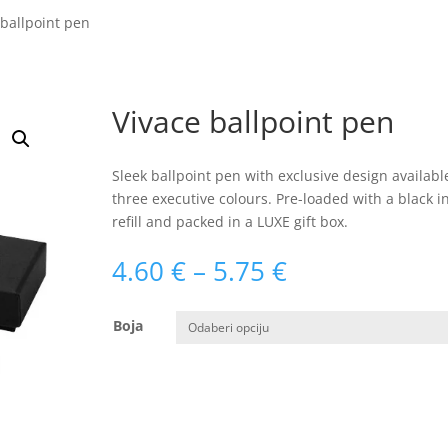
 ballpoint pen
Vivace ballpoint pen
Sleek ballpoint pen with exclusive design availabl
three executive colours. Pre-loaded with a black i
refill and packed in a LUXE gift box.
Raspon
4.60
€
–
5.75
€
cijena:
od
Boja
4.60 €
do
5.75 €