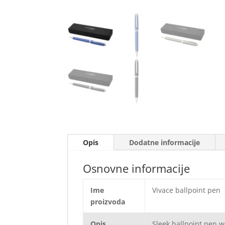
Opis
Dodatne informacije
Osnovne informacije
Ime
Vivace ballpoint pen
proizvoda
Opis
Sleek ballpoint pen wi