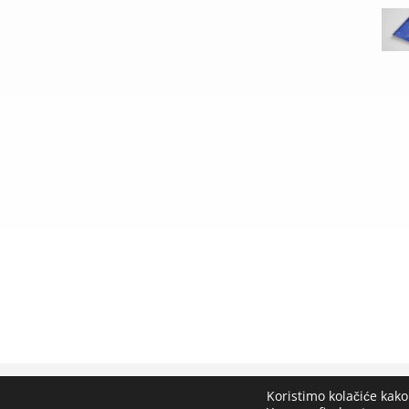
Koristimo kolačiće kako
Lungomare d