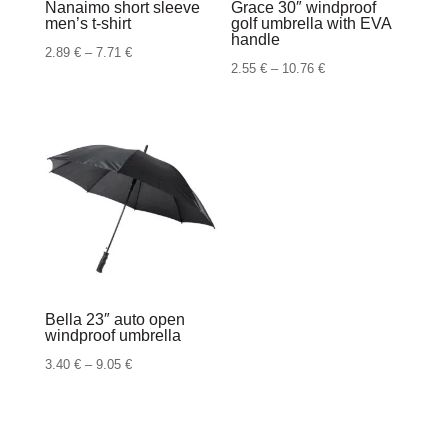
Nanaimo short sleeve
Grace 30″ windproof
men’s t-shirt
golf umbrella with EVA
handle
Raspon
2.89
€
–
7.71
€
Raspon
2.55
€
–
10.76
€
cijena:
cijena:
od
od
2.89 €
2.55 €
do
do
7.71 €
10.76 €
Bella 23″ auto open
windproof umbrella
Raspon
3.40
€
–
9.05
€
cijena:
od
3.40 €