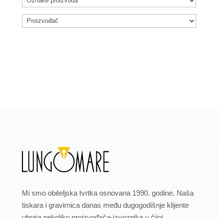
Mi smo obiteljska tvrtka osnovana 1990. godine. Naša
tiskara i gravirnica danas među dugogodišnje klijente
ubraja nekoliko proizvođača-izvoznika u čijoj