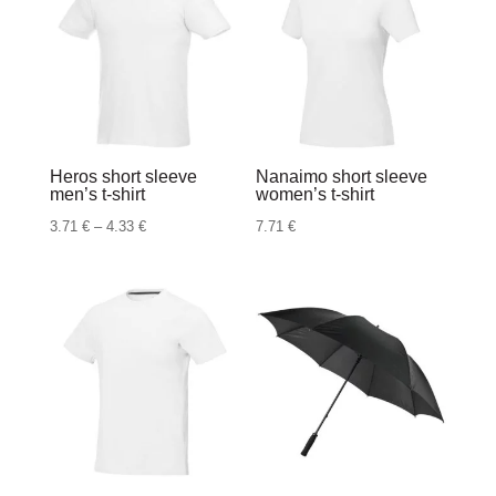
do
4.33 €
Heros short sleeve
Nanaimo short sleeve
men’s t-shirt
women’s t-shirt
Raspon
3.71
€
–
4.33
€
7.71
€
cijena:
od
3.71 €
do
4.33 €