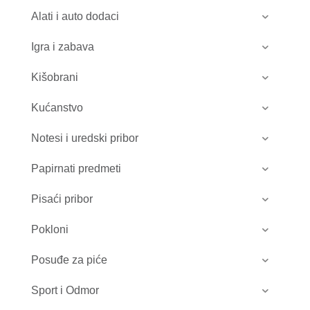
do
Alati i auto dodaci
9.05 €
Igra i zabava
Kišobrani
Kućanstvo
Notesi i uredski pribor
Papirnati predmeti
Pisaći pribor
Pokloni
Posuđe za piće
Sport i Odmor