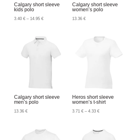
Calgary short sleeve
Calgary short sleeve
kids polo
women’s polo
Raspon
3.40
€
–
14.95
€
13.36
€
cijena:
od
3.40 €
do
14.95 €
Calgary short sleeve
Heros short sleeve
men’s polo
women’s t-shirt
Raspon
13.36
€
3.71
€
–
4.33
€
cijena:
od
3.71 €